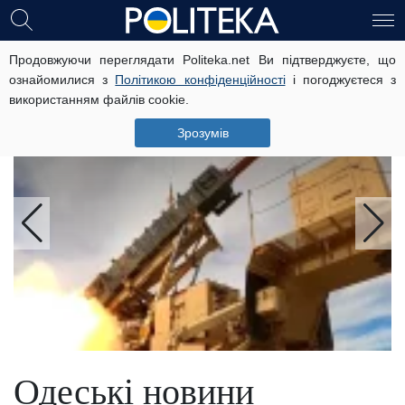
Головні новини
Продовжуючи переглядати Politeka.net Ви підтверджуєте, що
ознайомилися з
Політикою конфіденційності
і погоджуєтеся з
використанням файлів cookie.
«Ця гонка нескінченна»: експерт
пояснив, чому ракет ППО всім
Зрозумів
завжди не вистачатиме
Одеські новини