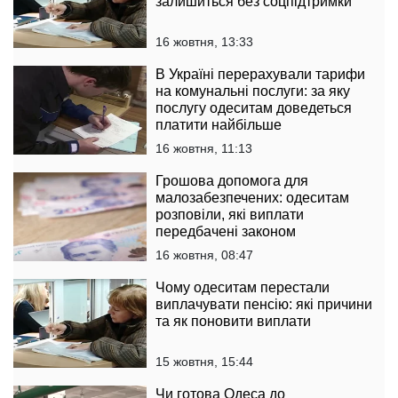
залишиться без соцпідтримки
16 жовтня, 13:33
В Україні перерахували тарифи
на комунальні послуги: за яку
послугу одеситам доведеться
платити найбільше
16 жовтня, 11:13
Грошова допомога для
малозабезпечених: одеситам
розповіли, які виплати
передбачені законом
16 жовтня, 08:47
Чому одеситам перестали
виплачувати пенсію: які причини
та як поновити виплати
15 жовтня, 15:44
Чи готова Одеса до