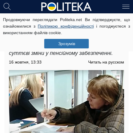
Продовжуючи переглядати Politeka.net Ви підтверджуєте, що
У Мінсоцполітики анонсували, коли
ознайомилися з
Політикою конфіденційності
і погоджуєтеся з
зростуть пенсії: ніхто не
використанням файлів cookie.
залишиться без соцпідтримки
Зрозумів
В Україні з липня 2025 року очікуються
суттєві зміни у пенсійному забезпеченні.
16 жовтня, 13:33
Читать на русском