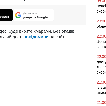
05:0
пенсі
скор
у
Додайте в
cover
джерела Google
23:0
облас
десі буде вкрите хмарами. Без опадів
22:3
великий дощ,
повідомили
на сайті
Воли
зарпл
22:0
досту
Дніп
скор
21:3
із З
влас
21:0