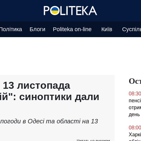
Політика
Блоги
Politeka on-line
Київ
Суспіл
Ос
 13 листопада
ій": синоптики дали
08:3
пенсі
отрим
день
погоди в Одесі та області на 13
08:0
Харкі