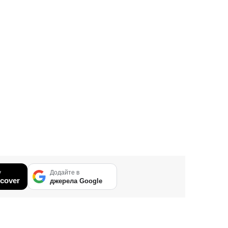
у
Додайте в
cover
джерела Google