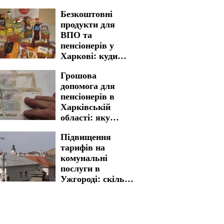
відключення
Безкоштовні
світла у
продукти для
Кіровоградській
ВПО та
області на 7
пенсіонерів у
серпня
Харкові: куди
звертатися для
Грошова
отримання
допомога для
життєво важливої
пенсіонерів в
допомоги
Харківській
області: яку
процедуру
Підвищення
необхідно пройти
тарифів на
для отримання
комунальні
виплат
послуги в
Ужгороді: скільки
доведеться
заплатити