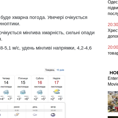
Одесь
підв
посл
буде хмарна погода. Увечері очікується
иноптики.
20:3
Хрес
чікується мінлива хмарність, сильні опади
допо
.
20:0
,8-5,1 м/с, удень мінливі напрямки, 4,2-4,6
това
НО
Enter
Movi