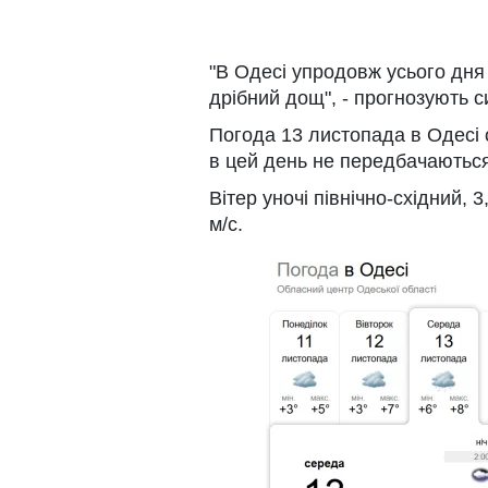
"В Одесі упродовж усього дня 
дрібний дощ", - прогнозують с
Погода 13 листопада в Одесі о
в цей день не передбачаються
Вітер уночі північно-східний, 3
м/с.