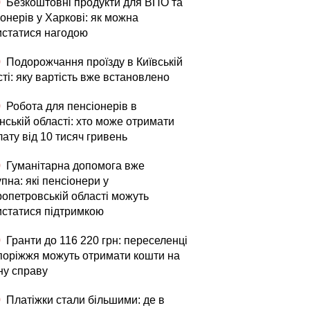
0
Безкоштовні продукти для ВПО та
онерів у Харкові: як можна
истатися нагодою
0
Подорожчання проїзду в Київській
ті: яку вартість вже встановлено
0
Робота для пенсіонерів в
нській області: хто може отримати
ату від 10 тисяч гривень
0
Гуманітарна допомога вже
пна: які пенсіонери у
ропетровській області можуть
истатися підтримкою
0
Гранти до 116 220 грн: переселенці
апоріжжя можуть отримати кошти на
ну справу
0
Платіжки стали більшими: де в