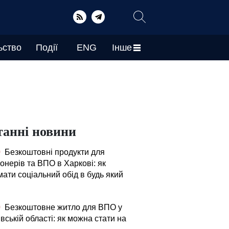
ьство
Події
ENG
Інше
танні новини
0
Безкоштовні продукти для
онерів та ВПО в Харкові: як
ати соціальний обід в будь який
0
Безкоштовне житло для ВПО у
вській області: як можна стати на