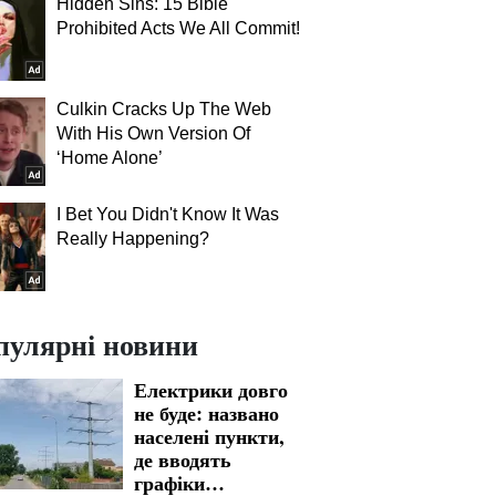
Hidden Sins: 15 Bible
Prohibited Acts We All Commit!
Culkin Cracks Up The Web
With His Own Version Of
‘Home Alone’
I Bet You Didn't Know It Was
Really Happening?
пулярні новини
Електрики довго
не буде: названо
населені пункти,
де вводять
графіки