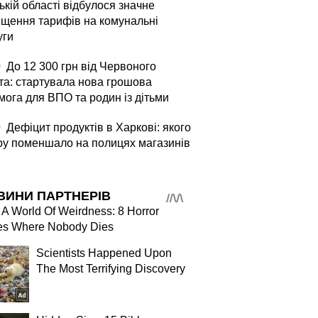
кій області відбулося значне
ищення тарифів на комунальні
уги
0
До 12 300 грн від Червоного
та: стартувала нова грошова
мога для ВПО та родин із дітьми
0
Дефіцит продуктів в Харкові: якого
ру поменшало на полицях магазинів
ВИНИ ПАРТНЕРІВ
 A World Of Weirdness: 8 Horror
es Where Nobody Dies
Scientists Happened Upon
The Most Terrifying Discovery