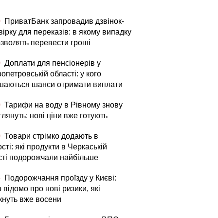
0
ПриватБанк запровадив дзвінок-
ірку для переказів: в якому випадку
озволять перевести гроші
0
Доплати для пенсіонерів у
опетровській області: у кого
шаються шанси отримати виплати
0
Тарифи на воду в Рівному знову
лянуть: нові ціни вже готують
0
Товари стрімко додають в
сті: які продукти в Черкаській
сті подорожчали найбільше
5
Подорожчання проїзду у Києві:
 відомо про нові ризики, які
кнуть вже восени