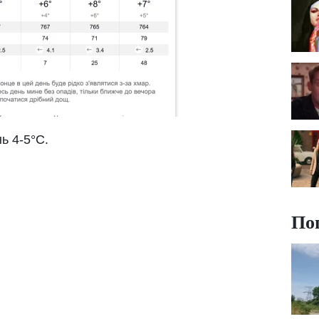
ь 4-5°С.
По