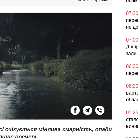
Читать на русском
облік
07:3
перев
не д
07:0
Дніпр
зали
06:3
перег
06:0
варто
обла
05:2
стало
вини
і очікується мінлива хмарність, опади
лише ввечері.